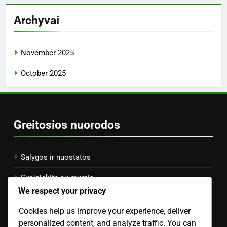
Archyvai
November 2025
October 2025
Greitosios nuorodos
Sąlygos ir nuostatos
Susisiekite su mumis
We respect your privacy
Slapukų politika
Cookies help us improve your experience, deliver
Duomenų apsaugos politika
personalized content, and analyze traffic. You can