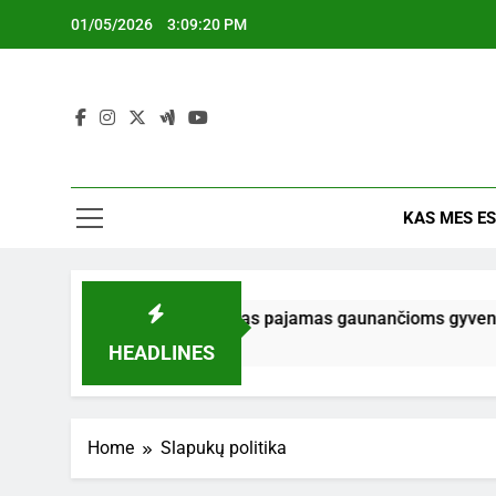
Skip
01/05/2026
3:09:20 PM
to
content
KAS MES E
 parama ir sprendimai mažas pajamas gaunančioms gyventojų gr
HEADLINES
Home
Slapukų politika