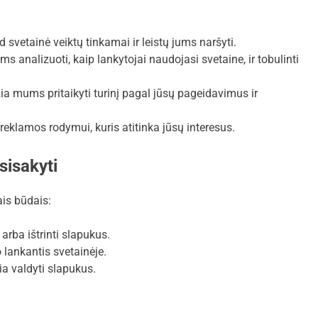
d svetainė veiktų tinkamai ir leistų jums naršyti.
 analizuoti, kaip lankytojai naudojasi svetaine, ir tobulinti
ia mums pritaikyti turinį pagal jūsų pageidavimus ir
eklamos rodymui, kuris atitinka jūsų interesus.
tsisakyti
ais būdais:
arba ištrinti slapukus.
lankantis svetainėje.
ia valdyti slapukus.