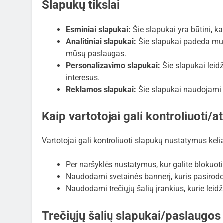
Slapukų tikslai
Esminiai slapukai:
Šie slapukai yra būtini, ka
Analitiniai slapukai:
Šie slapukai padeda mums
mūsų paslaugas.
Personalizavimo slapukai:
Šie slapukai leidž
interesus.
Reklamos slapukai:
Šie slapukai naudojami r
Kaip vartotojai gali kontroliuoti/a
Vartotojai gali kontroliuoti slapukų nustatymus keli
Per naršyklės nustatymus, kur galite blokuoti 
Naudodami svetainės bannerį, kuris pasirodo 
Naudodami trečiųjų šalių įrankius, kurie leidž
Trečiųjų šalių slapukai/paslaugos