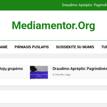
Draudimo Aprėptis: Pagrindi
Mobiliosios programėlės: privalumai, funkcijos ir 
Mediamentor.org
Medikamentų Laikymas: Saug
Įveikiant kliūtis: strategijos, parama ir sprendimai mažas
SAME
PIRMASIS PUSLAPIS
SUSISIEKITE SU MUMIS
TU
Draudimo Aprėptis: Pagrindi
Mobiliosios programėlės: privalumai, funkcijos ir 
Medikamentų Laikymas: Saug
upėms
Draudimo Aprėptis: Pagrindinės Sąvokos,
5 Months Ago