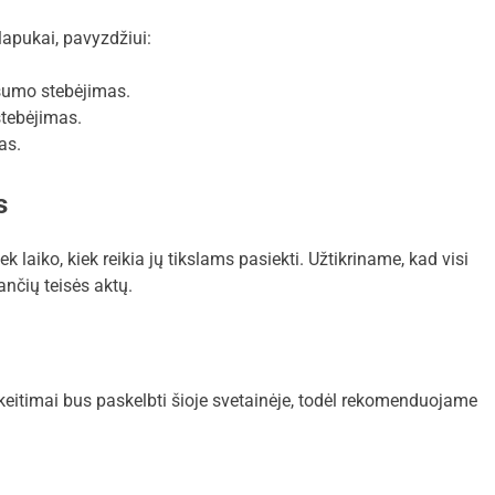
lapukai, pavyzdžiui:
ašumo stebėjimas.
stebėjimas.
as.
s
laiko, kiek reikia jų tikslams pasiekti. Užtikriname, kad visi
nčių teisės aktų.
pakeitimai bus paskelbti šioje svetainėje, todėl rekomenduojame