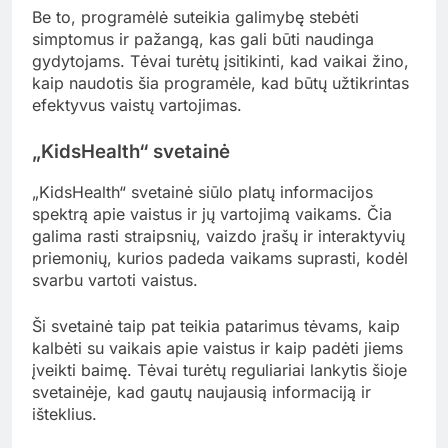
Be to, programėlė suteikia galimybę stebėti
simptomus ir pažangą, kas gali būti naudinga
gydytojams. Tėvai turėtų įsitikinti, kad vaikai žino,
kaip naudotis šia programėle, kad būtų užtikrintas
efektyvus vaistų vartojimas.
„KidsHealth“ svetainė
„KidsHealth“ svetainė siūlo platų informacijos
spektrą apie vaistus ir jų vartojimą vaikams. Čia
galima rasti straipsnių, vaizdo įrašų ir interaktyvių
priemonių, kurios padeda vaikams suprasti, kodėl
svarbu vartoti vaistus.
Ši svetainė taip pat teikia patarimus tėvams, kaip
kalbėti su vaikais apie vaistus ir kaip padėti jiems
įveikti baimę. Tėvai turėtų reguliariai lankytis šioje
svetainėje, kad gautų naujausią informaciją ir
išteklius.