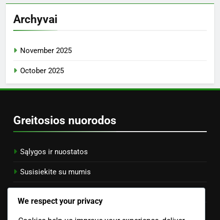
Mobiliosios programėlės: privalumai, funkcijos ir
prieinamumas vyresnio amžiaus žmonėms
Medikamentų Laikymas: Saugumas, Organizavimas ir
Prieinamumas
Vaistų saugumo patikros: nauda, dažnumas ir geriausios
praktikos
Kategorijos
Efektyvus šalutinių poveikių valdymas
Medikamentų tipų supratimas
Vaistų sąnaudų valdymas
We respect your privacy
Vaistų saugumo praktika