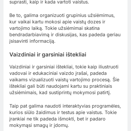
trumpus vaizdo įrašus, kad padėtumėte vaikams
geriau suprasti vaistų vartojimo svarbą. Taip pat
svarbu užduoti klausimus ir skatinti diskusijas, kad
vaikai jaustųsi įtraukti ir aktyvūs mokymosi
procese.
Kokie yra geriausi metodai vaistų
edukacijai?
Geriausi metodai vaistų edukacijai apima
interaktyvius užsiėmimus, vizualinius ir garsinius
išteklius, kurie padeda vaikams geriau suprasti
vaistų vartojimo svarbą. Šie metodai skatina
aktyvų dalyvavimą ir padeda vaikams įsisavinti
informaciją efektyviau.
Praktiniai užsiėmimai