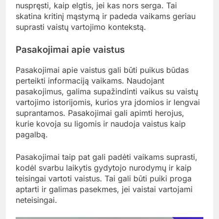
nuspręsti, kaip elgtis, jei kas nors serga. Tai
skatina kritinį mąstymą ir padeda vaikams geriau
suprasti vaistų vartojimo kontekstą.
Pasakojimai apie vaistus
Pasakojimai apie vaistus gali būti puikus būdas
perteikti informaciją vaikams. Naudojant
pasakojimus, galima supažindinti vaikus su vaistų
vartojimo istorijomis, kurios yra įdomios ir lengvai
suprantamos. Pasakojimai gali apimti herojus,
kurie kovoja su ligomis ir naudoja vaistus kaip
pagalbą.
Pasakojimai taip pat gali padėti vaikams suprasti,
kodėl svarbu laikytis gydytojo nurodymų ir kaip
teisingai vartoti vaistus. Tai gali būti puiki proga
aptarti ir galimas pasekmes, jei vaistai vartojami
neteisingai.