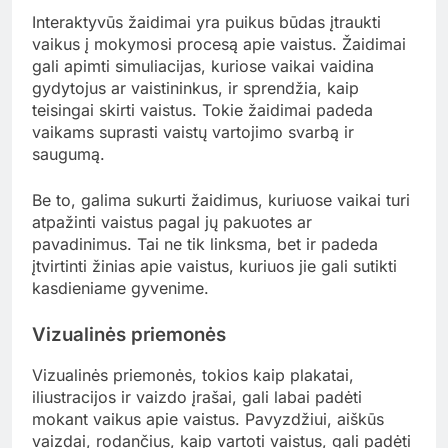
Interaktyvūs žaidimai yra puikus būdas įtraukti
vaikus į mokymosi procesą apie vaistus. Žaidimai
gali apimti simuliacijas, kuriose vaikai vaidina
gydytojus ar vaistininkus, ir sprendžia, kaip
teisingai skirti vaistus. Tokie žaidimai padeda
vaikams suprasti vaistų vartojimo svarbą ir
saugumą.
Be to, galima sukurti žaidimus, kuriuose vaikai turi
atpažinti vaistus pagal jų pakuotes ar
pavadinimus. Tai ne tik linksma, bet ir padeda
įtvirtinti žinias apie vaistus, kuriuos jie gali sutikti
kasdieniame gyvenime.
Vizualinės priemonės
Vizualinės priemonės, tokios kaip plakatai,
iliustracijos ir vaizdo įrašai, gali labai padėti
mokant vaikus apie vaistus. Pavyzdžiui, aiškūs
vaizdai, rodančius, kaip vartoti vaistus, gali padėti