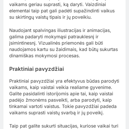
vaikams geriau suprasti, ką daryti. Vaizdiniai
elementai taip pat gali padėti supažindinti vaikus
su skirtingų vaistų tipais ir jų poveikiu.
Naudojant spalvingas iliustracijas ir animacijas,
galima padaryti mokymąsi patrauklesnį ir
įsimintinesnį. Vizualinės priemonės gali būti
naudojamos kartu su žaidimais, kad būtų sukurtas
dinamiškas mokymosi procesas.
Praktiniai pavyzdžiai
Praktiniai pavyzdžiai yra efektyvus būdas parodyti
vaikams, kaip vaistai veikia realiame gyvenime.
Galite pasidalinti istorijomis apie tai, kaip vaistai
padėjo žmonėms pasveikti, arba parodyti, kaip
tinkamai vartoti vaistus. Tokie pavyzdžiai padeda
vaikams suprasti vaistų svarbą ir jų poveikį.
Taip pat galite sukurti situacijas, kuriose vaikai turi