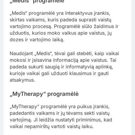
„Medis“ programėlė
„Medis“ programėlė yra interaktyvus įrankis,
skirtas vaikams, kuris padeda suprasti vaistų
vartojimo procesą. Programėlė siūlo žaidimus ir
užduotis, kurios moko vaikus apie vaistus, jų
dozes ir vartojimo laiką.
Naudojant „Medis“, tėvai gali stebėti, kaip vaikai
mokosi ir įsisavina informaciją apie vaistus. Tai
padeda sukurti saugią ir informatyvią aplinką,
kurioje vaikai gali užduoti klausimus ir gauti
atsakymus.
„MyTherapy“ programėlė
„MyTherapy“ programėlė yra puikus įrankis,
padedantis vaikams ir jų tėvams sekti vaistų
vartojimą. Ji leidžia nustatyti priminimus, kad
vaikai nepamirštų vartoti vaistų laiku.