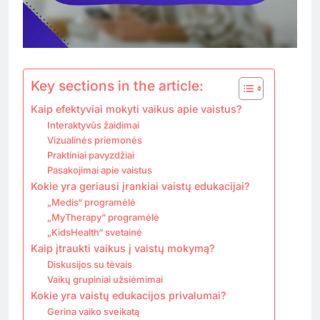
Key sections in the article:
Kaip efektyviai mokyti vaikus apie vaistus?
Interaktyvūs žaidimai
Vizualinės priemonės
Praktiniai pavyzdžiai
Pasakojimai apie vaistus
Kokie yra geriausi įrankiai vaistų edukacijai?
„Medis“ programėlė
„MyTherapy“ programėlė
„KidsHealth“ svetainė
Kaip įtraukti vaikus į vaistų mokymą?
Diskusijos su tėvais
Vaikų grupiniai užsiėmimai
Kokie yra vaistų edukacijos privalumai?
Gerina vaiko sveikatą