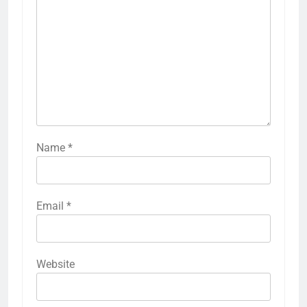
Taip pat galima naudoti interaktyvias programėles,
kurios siūlo žaidimus ir testus apie vaistus. Tokie
įrankiai ne tik padeda išmokti, bet ir padaro
mokymąsi smagų ir įdomų.
Previous:
Next:
Post
navigation
Vaistininkai:
Šalutinio poveikio
Švietimas
pranešimas: svarba
pacientams apie
pacientams
šalutinius poveikius
LEAVE A REPLY