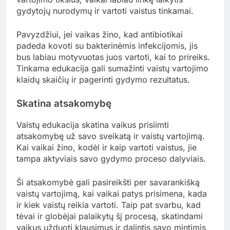
Kokie yra vaistų edukacijos
privalumai?
Vaistų edukacija vaikams suteikia žinių, kurios
padeda jiems suprasti vaistų vartojimo svarbą ir
teigiamą poveikį sveikatai. Tai ne tik gerina jų
sveikatą, bet ir skatina atsakomybę už savo
gydymą.
Gerina vaiko sveikatą
Vaistų edukacija padeda vaikams suprasti, kaip
vaistai veikia jų organizmą ir kaip jie gali prisidėti
prie sveikatos gerinimo. Suprasdami vaistų
vartojimo tikslus, vaikai labiau linkę laikytis
gydytojų nurodymų ir vartoti vaistus tinkamai.
Pavyzdžiui, jei vaikas žino, kad antibiotikai