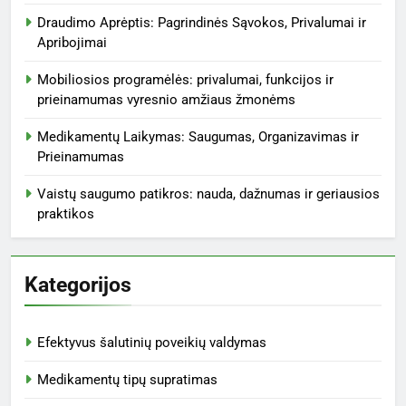
Tomas Žukauskas
5 months ago
0
Vaistų saugumo patikros: nauda,
dažnumas ir geriausios praktikos
Tomas Žukauskas
5 months ago
0
Savi-gydymo rizikos: pasekmės,
sąmoningumas ir pacientų
įžvalgos
Tomas Žukauskas
6 months ago
0
Vaistų klaidų ataskaitų teikimas:
procesas, svarba ir vartotojų
vadovas
Tomas Žukauskas
6 months ago
0