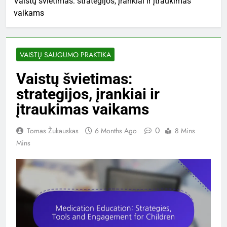
Vaistų švietimas: strategijos, įrankiai ir įtraukimas
vaikams
VAISTŲ SAUGUMO PRAKTIKA
Vaistų švietimas:
strategijos, įrankiai ir
įtraukimas vaikams
0
Tomas Žukauskas
6 Months Ago
8 Mins
Mins