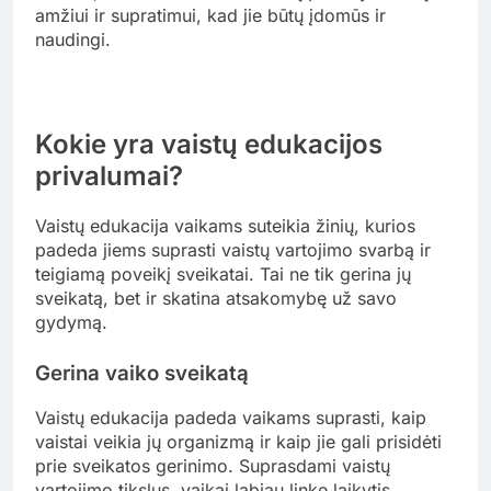
svarbą ir saugumą. Pavyzdžiui, galima sukurti
žaidimą, kuriame vaikai mokosi atpažinti skirtingus
vaistus ir jų poveikį.
Be to, grupiniai užsiėmimai gali apimti praktinius
užsiėmimus, kur vaikai mokosi, kaip teisingai
vartoti vaistus, pavyzdžiui, kaip matuoti dozes.
Svarbu, kad šie užsiėmimai būtų pritaikyti vaikų
amžiui ir supratimui, kad jie būtų įdomūs ir
naudingi.