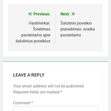
Praktiniai užsiėmimai yra puikus būdas vaikams
išmokti apie vaistus per žaidimus ir simuliacijas.
Pavyzdžiui, vaikai gali dalyvauti vaidinimuose, kur
jie imituoja vaistų vartojimą, o tai padeda jiems
suprasti, kaip ir kada vartoti vaistus.
Be to, galima organizuoti grupinius užsiėmimus,
kur vaikai kartu mokosi apie vaistų dozes ir
vartojimo laiką. Tokie užsiėmimai skatina
bendradarbiavimą ir diskusijas, kas padeda geriau
įsisavinti informaciją.
Vaizdiniai ir garsiniai ištekliai
Vaizdiniai ir garsiniai ištekliai, tokie kaip iliustruoti
vadovai ir edukaciniai vaizdo įrašai, padeda
vaikams vizualizuoti vaistų vartojimo procesą. Šie
ištekliai gali būti naudojami kartu su praktiniais
užsiėmimais, kad sustiprintų mokymosi patirtį.