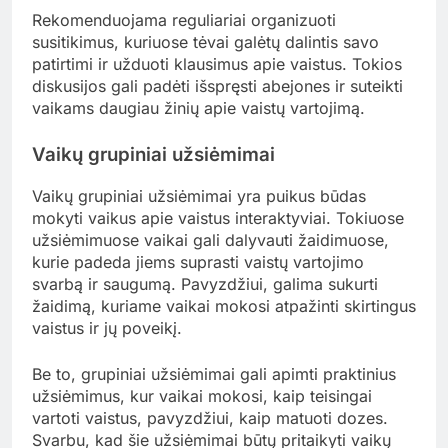
Diskusijos su tėvais
Diskusijos su tėvais yra esminis žingsnis, siekiant
įtraukti vaikus į vaistų mokymą. Tėvai turėtų
aktyviai dalyvauti pokalbiuose apie vaistus,
paaiškindami jų paskirtį ir vartojimo taisykles. Tai
padeda vaikams jaustis saugiai ir suprasti, kodėl
svarbu laikytis gydytojo nurodymų.
Rekomenduojama reguliariai organizuoti
susitikimus, kuriuose tėvai galėtų dalintis savo
patirtimi ir užduoti klausimus apie vaistus. Tokios
diskusijos gali padėti išspręsti abejones ir suteikti
vaikams daugiau žinių apie vaistų vartojimą.
Vaikų grupiniai užsiėmimai
Vaikų grupiniai užsiėmimai yra puikus būdas
mokyti vaikus apie vaistus interaktyviai. Tokiuose
užsiėmimuose vaikai gali dalyvauti žaidimuose,
kurie padeda jiems suprasti vaistų vartojimo