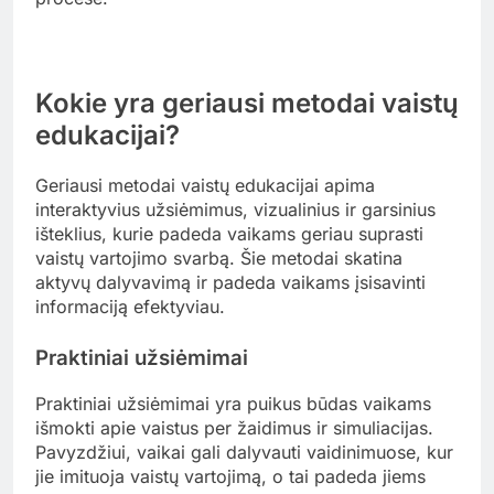
Informacijos pertekliaus problema kyla, kai
vaikams pateikiama per daug informacijos apie
vaistus, jų vartojimą ir šalutinius poveikius. Tai gali
sukelti painiavą ir baimę, todėl svarbu informaciją
pateikti aiškiai ir suprantamai.
Naudokite paprastus terminus ir pavyzdžius, kad
paaiškintumėte, kodėl vaistai yra svarbūs.
Pavyzdžiui, galite pasakyti, kad vaistai padeda
jaustis geriau, kai esame sergantys, ir kad juos
reikia vartoti pagal gydytojo nurodymus.
Vaikų dėmesio išlaikymas
Vaikų dėmesio išlaikymas yra esminis aspektas,
mokant apie vaistus. Vaikai dažnai greitai
praranda susidomėjimą, todėl svarbu naudoti
interaktyvias ir įtraukiančias mokymo priemones.
Galite pasitelkti žaidimus, iliustracijas arba net