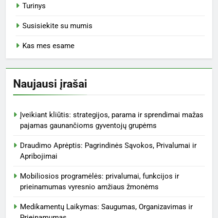
Efektyvus šalutinių poveikių valdymas
Medikamentų tipų supratimas
Vaistų sąnaudų valdymas
Vaistų saugumo praktika
Veiksmų planai dėl vaistų vartojimo laikymosi
Vengti vaistų sąveikų
Archyvai
November 2025
October 2025