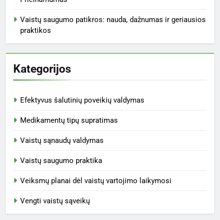
Greitosios nuorodos
Turinys
Susisiekite su mumis
Kas mes esame
Naujausi įrašai
Įveikiant kliūtis: strategijos, parama ir sprendimai mažas
pajamas gaunančioms gyventojų grupėms
Draudimo Aprėptis: Pagrindinės Sąvokos, Privalumai ir
Apribojimai