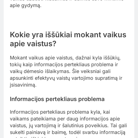
padeda kovoti su bakterinėmis infekcijomis, jis
bus labiau motyvuotas juos vartoti, kai to prireiks.
Tinkama edukacija gali sumažinti vaistų vartojimo
klaidų skaičių ir pagerinti gydymo rezultatus.
Skatina atsakomybę
Vaistų edukacija skatina vaikus prisiimti
atsakomybę už savo sveikatą ir vaistų vartojimą.
Kai vaikai žino, kodėl ir kaip vartoti vaistus, jie
tampa aktyviais savo gydymo proceso dalyviais.
Ši atsakomybė gali pasireikšti per savarankišką
vaistų vartojimą, kai vaikai patys prisimena, kada
ir kiek vaistų reikia vartoti. Taip pat svarbu, kad
tėvai ir globėjai palaikytų šį procesą, skatindami
vaikus užduoti klausimus ir dalintis savo mintimis
apie gydymą.