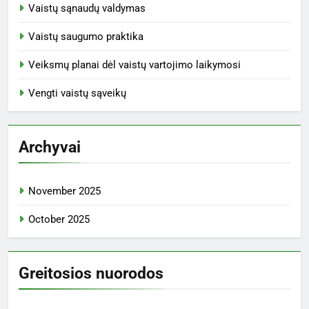
Naujausi įrašai
Įveikiant kliūtis: strategijos, parama ir sprendimai mažas
pajamas gaunančioms gyventojų grupėms
Draudimo Aprėptis: Pagrindinės Sąvokos, Privalumai ir
Apribojimai
Mobiliosios programėlės: privalumai, funkcijos ir
prieinamumas vyresnio amžiaus žmonėms
Medikamentų Laikymas: Saugumas, Organizavimas ir
Prieinamumas
Vaistų saugumo patikros: nauda, dažnumas ir geriausios
praktikos
Kategorijos