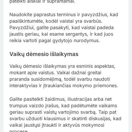
Kokie yra iššūkiai mokant vaikus
apie vaistus?
Mokant vaikus apie vaistus, dažnai kyla iššūkių,
tokių kaip informacijos pertekliaus problema ir
vaikų dėmesio išlaikymas. Šie veiksniai gali
apsunkinti efektyvų vaistų vartojimo supratimą ir
įsisavinimą.
Informacijos pertekliaus problema