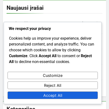
Naujausi įrašai
Įveikiant kliūtis: strategijos, parama ir sprendimai mažas
We respect your privacy
pajamas gaunančioms gyventojų grupėms
Cookies help us improve your experience, deliver
Draudimo Aprėptis: Pagrindinės Sąvokos, Privalumai ir
personalized content, and analyze traffic. You can
Apribojimai
choose which cookies to allow by clicking
Mobiliosios programėlės: privalumai, funkcijos ir
Customize
. Click
Accept All
to consent or
Reject
prieinamumas vyresnio amžiaus žmonėms
All
to decline non-essential cookies.
Medikamentų Laikymas: Saugumas, Organizavimas ir
Prieinamumas
Customize
Vaistų saugumo patikros: nauda, dažnumas ir geriausios
Reject All
praktikos
Accept All
Kategorijos