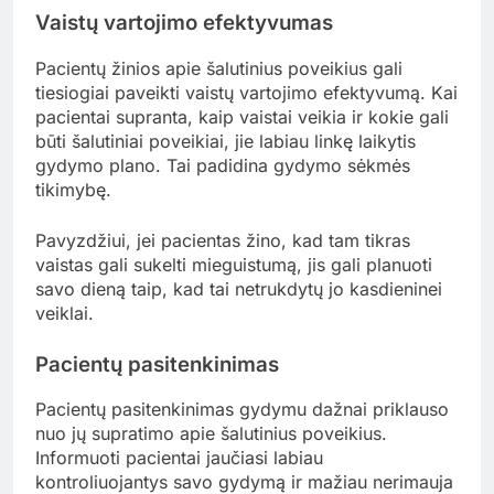
Vaistų vartojimo efektyvumas
Pacientų žinios apie šalutinius poveikius gali
tiesiogiai paveikti vaistų vartojimo efektyvumą. Kai
pacientai supranta, kaip vaistai veikia ir kokie gali
būti šalutiniai poveikiai, jie labiau linkę laikytis
gydymo plano. Tai padidina gydymo sėkmės
tikimybę.
Pavyzdžiui, jei pacientas žino, kad tam tikras
vaistas gali sukelti mieguistumą, jis gali planuoti
savo dieną taip, kad tai netrukdytų jo kasdieninei
veiklai.
Pacientų pasitenkinimas
Pacientų pasitenkinimas gydymu dažnai priklauso
nuo jų supratimo apie šalutinius poveikius.
Informuoti pacientai jaučiasi labiau
kontroliuojantys savo gydymą ir mažiau nerimauja