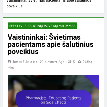
Vaistininkai: Švietimas pacientams apie šalutinius
poveikius
EFEKTYVUS ŠALUTINIŲ POVEIKIŲ VALDYMAS
Vaistininkai: Švietimas
pacientams apie šalutinius
poveikius
0
Tomas Žukauskas
6 Months Ago
9 Mins
Mins