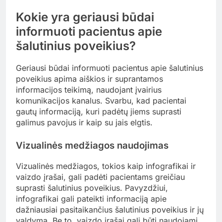
Kokie yra geriausi būdai
informuoti pacientus apie
šalutinius poveikius?
Geriausi būdai informuoti pacientus apie šalutinius
poveikius apima aiškios ir suprantamos
informacijos teikimą, naudojant įvairius
komunikacijos kanalus. Svarbu, kad pacientai
gautų informaciją, kuri padėtų jiems suprasti
galimus pavojus ir kaip su jais elgtis.
Vizualinės medžiagos naudojimas
Vizualinės medžiagos, tokios kaip infografikai ir
vaizdo įrašai, gali padėti pacientams greičiau
suprasti šalutinius poveikius. Pavyzdžiui,
infografikai gali pateikti informaciją apie
dažniausiai pasitaikančius šalutinius poveikius ir jų
valdymą. Be to, vaizdo įrašai gali būti naudojami