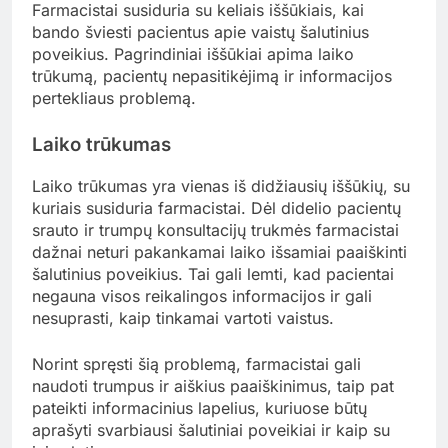
Farmacistai susiduria su keliais iššūkiais, kai
bando šviesti pacientus apie vaistų šalutinius
poveikius. Pagrindiniai iššūkiai apima laiko
trūkumą, pacientų nepasitikėjimą ir informacijos
pertekliaus problemą.
Laiko trūkumas
Laiko trūkumas yra vienas iš didžiausių iššūkių, su
kuriais susiduria farmacistai. Dėl didelio pacientų
srauto ir trumpų konsultacijų trukmės farmacistai
dažnai neturi pakankamai laiko išsamiai paaiškinti
šalutinius poveikius. Tai gali lemti, kad pacientai
negauna visos reikalingos informacijos ir gali
nesuprasti, kaip tinkamai vartoti vaistus.
Norint spręsti šią problemą, farmacistai gali
naudoti trumpus ir aiškius paaiškinimus, taip pat
pateikti informacinius lapelius, kuriuose būtų
aprašyti svarbiausi šalutiniai poveikiai ir kaip su