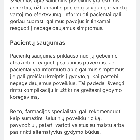
Švietimas apie šalutinius poveikius yra esminis
aspektas, užtikrinantis pacientų saugumą ir vaistų
vartojimo efektyvumą. Informuoti pacientai gali
geriau suprasti galimus pavojus ir tinkamai
reaguoti į nepageidaujamus simptomus.
Pacientų saugumas
Pacientų saugumas priklauso nuo jų gebėjimo
atpažinti ir reaguoti į šalutinius poveikius. Jei
pacientai yra informuoti apie galimus simptomus,
jie gali greičiau kreiptis į gydytoją, kai pastebi
nepageidaujamus poveikius. Tai padeda išvengti
rimtų komplikacijų ir užtikrina greitesnį gydymo
koregavimą.
Be to, farmacijos specialistai gali rekomenduoti,
kaip sumažinti šalutinių poveikių riziką,
pavyzdžiui, patarti vartoti vaistus su maistu arba
pasirinkti alternatyvius gydymo būdus.