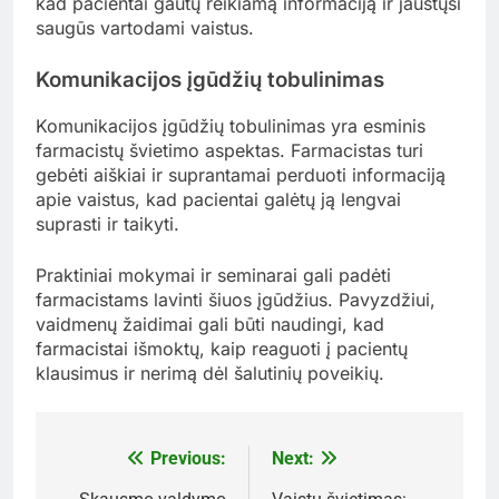
kad pacientai gautų reikiamą informaciją ir jaustųsi
saugūs vartodami vaistus.
Komunikacijos įgūdžių tobulinimas
Komunikacijos įgūdžių tobulinimas yra esminis
farmacistų švietimo aspektas. Farmacistas turi
gebėti aiškiai ir suprantamai perduoti informaciją
apie vaistus, kad pacientai galėtų ją lengvai
suprasti ir taikyti.
Praktiniai mokymai ir seminarai gali padėti
farmacistams lavinti šiuos įgūdžius. Pavyzdžiui,
vaidmenų žaidimai gali būti naudingi, kad
farmacistai išmoktų, kaip reaguoti į pacientų
klausimus ir nerimą dėl šalutinių poveikių.
Previous:
Next:
Post