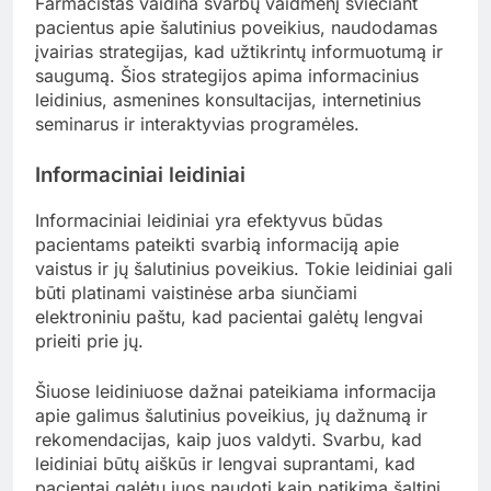
Farmacistas vaidina svarbų vaidmenį šviečiant
pacientus apie šalutinius poveikius, naudodamas
įvairias strategijas, kad užtikrintų informuotumą ir
saugumą. Šios strategijos apima informacinius
leidinius, asmenines konsultacijas, internetinius
seminarus ir interaktyvias programėles.
Informaciniai leidiniai
Informaciniai leidiniai yra efektyvus būdas
pacientams pateikti svarbią informaciją apie
vaistus ir jų šalutinius poveikius. Tokie leidiniai gali
būti platinami vaistinėse arba siunčiami
elektroniniu paštu, kad pacientai galėtų lengvai
prieiti prie jų.
Šiuose leidiniuose dažnai pateikiama informacija
apie galimus šalutinius poveikius, jų dažnumą ir
rekomendacijas, kaip juos valdyti. Svarbu, kad
leidiniai būtų aiškūs ir lengvai suprantami, kad
pacientai galėtų juos naudoti kaip patikimą šaltinį.