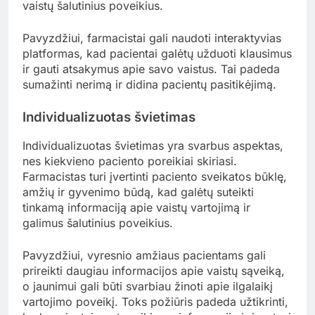
vaistų šalutinius poveikius.
Pavyzdžiui, farmacistai gali naudoti interaktyvias
platformas, kad pacientai galėtų užduoti klausimus
ir gauti atsakymus apie savo vaistus. Tai padeda
sumažinti nerimą ir didina pacientų pasitikėjimą.
Individualizuotas švietimas
Individualizuotas švietimas yra svarbus aspektas,
nes kiekvieno paciento poreikiai skiriasi.
Farmacistas turi įvertinti paciento sveikatos būklę,
amžių ir gyvenimo būdą, kad galėtų suteikti
tinkamą informaciją apie vaistų vartojimą ir
galimus šalutinius poveikius.
Pavyzdžiui, vyresnio amžiaus pacientams gali
prireikti daugiau informacijos apie vaistų sąveiką,
o jaunimui gali būti svarbiau žinoti apie ilgalaikį
vartojimo poveikį. Toks požiūris padeda užtikrinti,