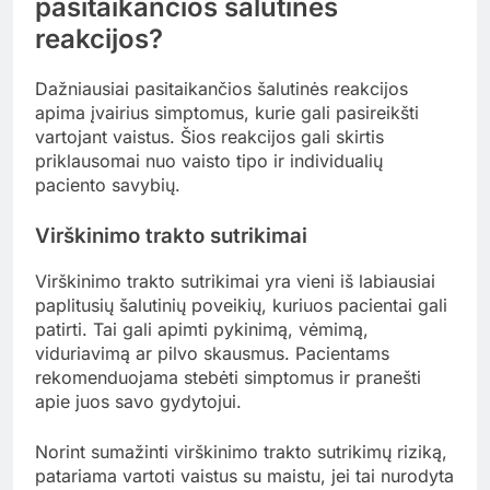
pasitaikančios šalutinės
reakcijos?
Dažniausiai pasitaikančios šalutinės reakcijos
apima įvairius simptomus, kurie gali pasireikšti
vartojant vaistus. Šios reakcijos gali skirtis
priklausomai nuo vaisto tipo ir individualių
paciento savybių.
Virškinimo trakto sutrikimai
Virškinimo trakto sutrikimai yra vieni iš labiausiai
paplitusių šalutinių poveikių, kuriuos pacientai gali
patirti. Tai gali apimti pykinimą, vėmimą,
viduriavimą ar pilvo skausmus. Pacientams
rekomenduojama stebėti simptomus ir pranešti
apie juos savo gydytojui.
Norint sumažinti virškinimo trakto sutrikimų riziką,
patariama vartoti vaistus su maistu, jei tai nurodyta