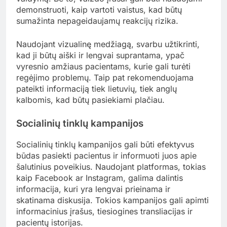
demonstruoti, kaip vartoti vaistus, kad būtų
sumažinta nepageidaujamų reakcijų rizika.
Naudojant vizualinę medžiagą, svarbu užtikrinti,
kad ji būtų aiški ir lengvai suprantama, ypač
vyresnio amžiaus pacientams, kurie gali turėti
regėjimo problemų. Taip pat rekomenduojama
pateikti informaciją tiek lietuvių, tiek anglų
kalbomis, kad būtų pasiekiami plačiau.
Socialinių tinklų kampanijos
Socialinių tinklų kampanijos gali būti efektyvus
būdas pasiekti pacientus ir informuoti juos apie
šalutinius poveikius. Naudojant platformas, tokias
kaip Facebook ar Instagram, galima dalintis
informacija, kuri yra lengvai prieinama ir
skatinama diskusija. Tokios kampanijos gali apimti
informacinius įrašus, tiesiogines transliacijas ir
pacientų istorijas.