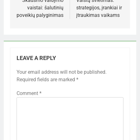
navigation
Skausmo valdymo
Vaistų švietimas:
vaistai: šalutinių
strategijos, įrankiai ir
poveikių palyginimas
įtraukimas vaikams
LEAVE A REPLY
Your email address will not be published.
Required fields are marked
*
Comment
*