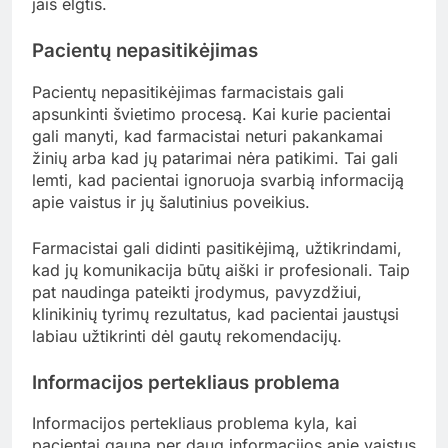
jais elgtis.
Pacientų nepasitikėjimas
Pacientų nepasitikėjimas farmacistais gali
apsunkinti švietimo procesą. Kai kurie pacientai
gali manyti, kad farmacistai neturi pakankamai
žinių arba kad jų patarimai nėra patikimi. Tai gali
lemti, kad pacientai ignoruoja svarbią informaciją
apie vaistus ir jų šalutinius poveikius.
Farmacistai gali didinti pasitikėjimą, užtikrindami,
kad jų komunikacija būtų aiški ir profesionali. Taip
pat naudinga pateikti įrodymus, pavyzdžiui,
klinikinių tyrimų rezultatus, kad pacientai jaustųsi
labiau užtikrinti dėl gautų rekomendacijų.
Informacijos pertekliaus problema
Informacijos pertekliaus problema kyla, kai
pacientai gauna per daug informacijos apie vaistus