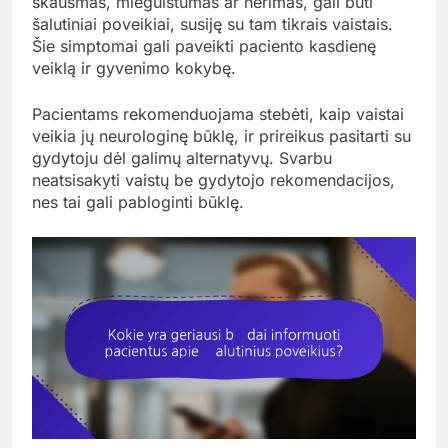
skausmas, mieguistumas ar nerimas, gali būti
šalutiniai poveikiai, susiję su tam tikrais vaistais.
Šie simptomai gali paveikti paciento kasdienę
veiklą ir gyvenimo kokybę.
Pacientams rekomenduojama stebėti, kaip vaistai
veikia jų neurologinę būklę, ir prireikus pasitarti su
gydytoju dėl galimų alternatyvų. Svarbu
neatsisakyti vaistų be gydytojo rekomendacijos,
nes tai gali pabloginti būklę.