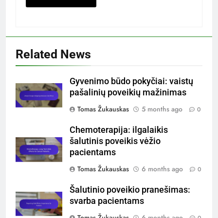
Related News
Gyvenimo būdo pokyčiai: vaistų
pašalinių poveikių mažinimas
Tomas Žukauskas
5 months ago
0
Chemoterapija: ilgalaikis
šalutinis poveikis vėžio
pacientams
Tomas Žukauskas
6 months ago
0
Šalutinio poveikio pranešimas:
svarba pacientams
Tomas Žukauskas
6 months ago
0